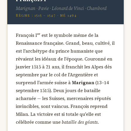
Marignan · Pavie · Léonard de Vinci · Chambord
Règne : 1515 – 1547 · né 1494
François Iᵉʳ est le symbole même de la
Renaissance française. Grand, beau, cultivé, il
est l'archétype du prince humaniste que
rêvaient les idéaux de l'époque. Couronné en
janvier 1515 à 21 ans, il franchit les Alpes dès
septembre par le col de l'Argentière et
surprend l'armée suisse à
Marignan
(13–14
septembre 1515). Deux jours de bataille
acharnée — les Suisses, mercenaires réputés
invincibles, sont vaincus. François reprend
Milan. La victoire est si totale qu'elle est
célébrée comme une
bataille des géants
.