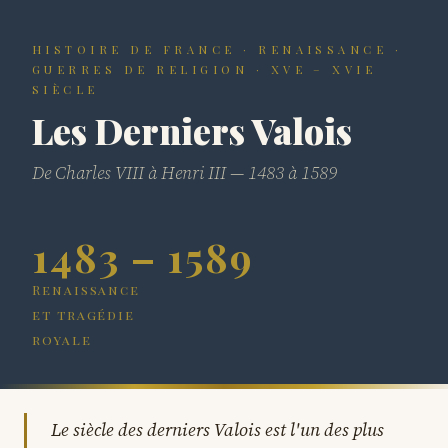
HISTOIRE DE FRANCE · RENAISSANCE ·
GUERRES DE RELIGION · XVE – XVIE
SIÈCLE
Les Derniers Valois
De Charles VIII à Henri III — 1483 à 1589
1483 – 1589
Renaissance
et tragédie
royale
Le siècle des derniers Valois est l'un des plus