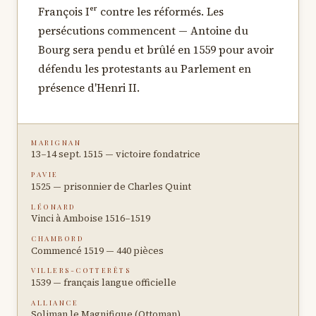
François Iᵉʳ contre les réformés. Les
persécutions commencent — Antoine du
Bourg sera pendu et brûlé en 1559 pour avoir
défendu les protestants au Parlement en
présence d'Henri II.
MARIGNAN
13–14 sept. 1515 — victoire fondatrice
PAVIE
1525 — prisonnier de Charles Quint
LÉONARD
Vinci à Amboise 1516–1519
CHAMBORD
Commencé 1519 — 440 pièces
VILLERS-COTTERÊTS
1539 — français langue officielle
ALLIANCE
Soliman le Magnifique (Ottoman)