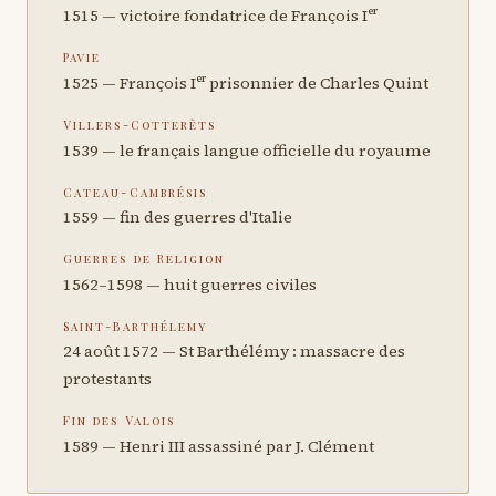
1515 — victoire fondatrice de François Iᵉʳ
Pavie
1525 — François Iᵉʳ prisonnier de Charles Quint
Villers-Cotterêts
1539 — le français langue officielle du royaume
Cateau-Cambrésis
1559 — fin des guerres d'Italie
Guerres de Religion
1562–1598 — huit guerres civiles
Saint-Barthélemy
24 août 1572 — St Barthélémy : massacre des
protestants
Fin des Valois
1589 — Henri III assassiné par J. Clément