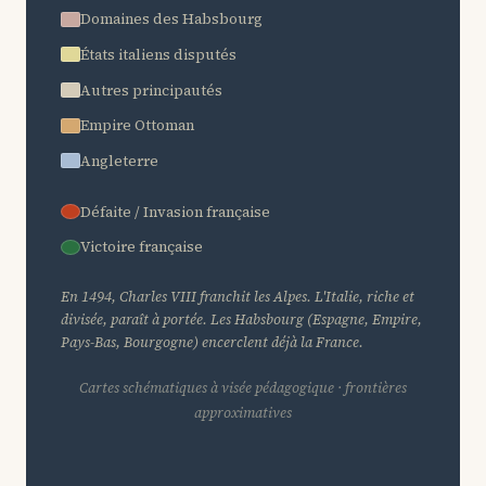
Domaines des Habsbourg
États italiens disputés
Autres principautés
Empire Ottoman
Angleterre
Défaite / Invasion française
Victoire française
En 1494, Charles VIII franchit les Alpes. L'Italie, riche et
divisée, paraît à portée. Les Habsbourg (Espagne, Empire,
Pays-Bas, Bourgogne) encerclent déjà la France.
Cartes schématiques à visée pédagogique · frontières
approximatives