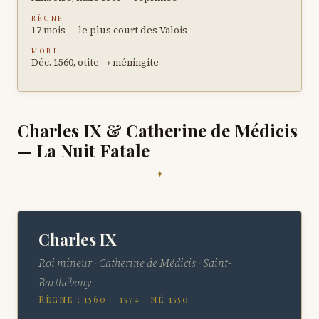
RÈGNE
17 mois — le plus court des Valois
MORT
Déc. 1560, otite → méningite
Charles IX & Catherine de Médicis
— La Nuit Fatale
✦
Charles IX
Roi mineur · Catherine de Médicis · Saint-
Barthélemy
Règne : 1560 – 1574 · né 1550