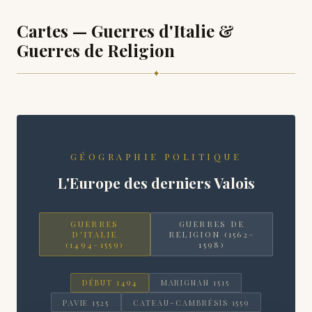
Cartes — Guerres d'Italie &
Guerres de Religion
✦
GÉOGRAPHIE POLITIQUE
L'Europe des derniers Valois
GUERRES
GUERRES DE
D'ITALIE
RELIGION (1562–
(1494–1559)
1598)
DÉBUT 1494
MARIGNAN 1515
PAVIE 1525
CATEAU-CAMBRÉSIS 1559