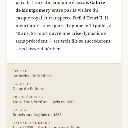
paix, la lance du capitaine écossais
Gabriel
de Montgomery
entre par la visière du
casque royal et transperce l'œil d'Henri II. Il
meurt après onze jours d'agonie le 10 juillet, à
40 ans. Sa mort ouvre une crise dynastique
sans précédent — ses trois fils se succéderont
sans laisser d'héritier.
ÉPOUSE
Catherine de Médicis
FAVORITE
Diane de Poitiers
TROIS-ÉVÊCHÉS
Metz, Toul, Verdun — pris en 1552
CALAIS
Repris aux Anglais en 1558
CATEAU-CAMBRÉSIS
3 avril 1559 — fin des guerres d'Italie