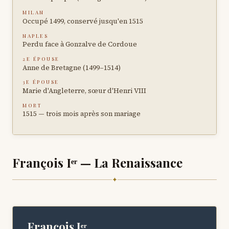
MILAN
Occupé 1499, conservé jusqu'en 1515
NAPLES
Perdu face à Gonzalve de Cordoue
2E ÉPOUSE
Anne de Bretagne (1499–1514)
3E ÉPOUSE
Marie d'Angleterre, sœur d'Henri VIII
MORT
1515 — trois mois après son mariage
François Iᵉʳ — La Renaissance
✦
François Iᵉʳ