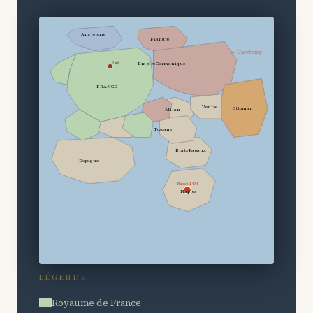
Angleterre
Flandre
← Habsbourg
Empire Germanique
Paris
FRANCE
Venise
Ottoman
Milan
Toscane
États Papaux
Espagne
Naples 1494
Naples
LÉGENDE
Royaume de France