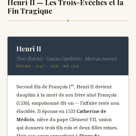
Henri II — Les Trois-Évêchés et la
Fin Tragique
✦
Henri II
Trois-Évêchés · Cateau-Cambrésis · Mort au tournoi
Règne : 1547 – 1559 · né 1519
Second fils de François Iᵉʳ, Henri II devient
dauphin à la mort de son frère aîné François
(1536), empoisonné dit-on — l'affaire reste non
élucidée. Il épouse en 1533
Catherine de
Médicis
, nièce du pape Clément VII, union
qui donnera trois fils rois et deux filles reines.
Mais son cœur appartient à
Diane de