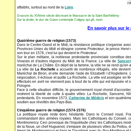
l'
affaiblis, surtout au nord de la
Loire
.
Gravure du XVIème siècle décrivant le Massacre de la Saint Barthélémy
Sur la droite, le duc de Guise contemple Coligny qui gît, mort.
En savoir plus sur l
Quatrième guerre de religion (1573)
Dans le Centre-Ouest et le Midi, la résistance politique s'organise avec
Provinces Unies du Midi
et désigne comme
Protecteur
, le prince Henr
son tour en 1576, c'est lui qui devient le
Protecteur
.
Sur le plan militaire, la noblesse protestante provinciale constitue 
Vivarais et d'autres régions du Midi de la France. La ville de
Sancer
maréchal de La Châtre. En dépit de la famine, la ville ne se rend qu'en ao
La ville de
La Rochelle
a accueilli de nombreux réfugiés, elle devient 
Maréchal de Biron, et elle demande l'aide de Elizabeth I d'Angleterre. L
négociation, il échoue et quitte La Rochelle. La ville est assiègée en
effectués en avril ne viennent pas à bout de la ville qui est épuisée et s
Pologne.
Face à cette situation difficile, le gouvernement royal choisit d'accorder, 
restreint la liberté de culte à quatre villes: La Rochelle, Sancerre, 
protestants. En novembre 1573,
Catherine de Médicis
et son quatrième 
soutien aux révoltés des Pays-Bas.
Cinquième guerre de religion (1574-1576)
La politique royale reste donc hésitante. Dans le Conseil royal, 
commandant des armées royales. Mais les Catholiques du Conseil, condu
Montmorency. Ceci provoque de l'inquiètude chez les Catholiques mod
de la Noue, un chef Huguenot, s'empare de plusieurs villes du Poitou,
Henri de Montmorency) et dans le Dauphiné avec du Puy-Montbrun et Les