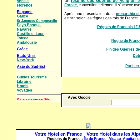
résumé des Guerres de Religion e
Un
Venise
France
, conventionnellement il s'achève avec
Florence
Espagne
Aprés une présentation de la
monarchie de
Galice
est fait selon les règnes des rois de France:
St Jacques Compostelle
Pays Basque
Règnes de François I (1
Navarre
Castille et Leon
Tolede
Règne de Franço
Andalousie
Grèce
Fin des Guerres de
Etats-Unis
Débu
New-York
Paris et
Asie du Sud-Est
Guides Tourisme
Librairie
Hotels
Voyages
Avec Google
Votre avis sur ce Site
Votre Hotel en France
Votre Hotel dans les Alp
Régions de France :
Île de France
Alsace
Aquitaine