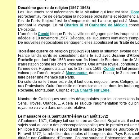
Deuxième guerre de religion (1567-1568)
Les Huguenots sont mécontents de la situation qui leur est faite,
Con
reprochent au roi de défavoriser la noblesse protestante et réclament 
l'est de Paris, l'objectif est de s'emparer du roi. La cour, qui est à Me
pendant le voyage. Le roi
Charles IX
et
Catherine de Médicis
consta
L'Hospital.
L'armée de
Condé
bloque Paris, la ville est dégagée par les troupes d
décède le 10 novembre 1567. Délogés, les Huguenots vont alors s'empare
De nouvelles négociations s'engagent, elles aboutissent au
Traité de 
Troisième guerre de religion (1568-1570)
Mais la situation évolue dan
France tandis qu'ils se consolident dans le sud avec
Jeanne d'Albre
Rochelle pendant l'été 1568 avec son fils Henri de Bourbon, duc de Ve
d'arrestation contre les chefs Protestants. Une armée royale, conduite pa
l'armée des Huguenots à Jarnac le 13 mars 1569,
Condé
est fait priso
vaincu par l'armée royale à
Moncontour
, dans le Poitou, le 3 octobr
faire peser une menace sur Paris.
Du côté du roi le trésor est vide, il faut donc négocier, avec Coligny, l
aux Protestants. Outre l'amnistie et l'exercice du culte dans les faubour
Rochelle, Montauban, Cognac et
La Charité sur Loire
.
Nombre de Catholiques sont trés désappointés par les concessions fai
Sens, Troyes, Orange, ... A cela se rajoute l'augmentation forte du p
royaume va vivre dans une paix relative.
Le massacre de la Saint Barthélémy (24 août 1572)
A l'automne 1571, Coligny fait son entrée au Conseil Royal mais il est e
sujets sont au coeur des préoccupations politiques: le premier est une 
Philippe II d'Espagne, le second est le mariage de Henri de Bourbon-
En avril 1572, la rebellion des nobles et bourgeois des Pays-Bas cont
dirigée par Guillaume d'Orange. Coligny souhaite l'intervention de l'a