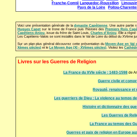
Franche-Comté
Languedoc-Roussillon
Limousi
Pays de la Loire
Poitou-Charente
Voici une présentation générale de la
dynastie Capétienne
. Une autre partie 
Hugues Capet
sur le trone de France puis l'histoire des
Premiers Rois Capé
Capétiens-Anjou
, issue du frère de Saint Louis,
Charles d'Anjou
. Elle a règné
Les Capétiens-Valois se sont installés dans le Val de Loire du début du XVème ju
Sur un plan plus général découvrez cette présentation du
Moyen-Age en Val d
Xèmes siècles)
et le
Le Moyen Age (XI - XVèmes siècles)
. Visitez les
Cathédr
Livres sur les Guerres de Religion
La France du XVIe siècle : 1483-1598
de A
Guerre civile et comp
Royauté, renaissance et
Les guerriers de Dieu : La violence au temps de
Histoire et dictionnaire des gu
Les Guerres de Reli
La France au temps des Gu
Guerres et paix de religion en Europe 