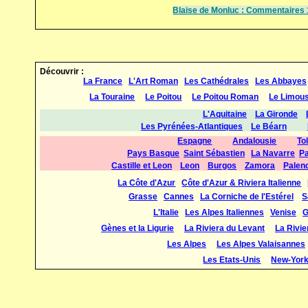
Blaise de Monluc : Commentaires 
Découvrir :
La France
L'Art Roman
Les Cathédrales
Les Abbayes
La Touraine
Le Poitou
Le Poitou Roman
Le Limous
L'Aquitaine
La Gironde
Les Pyrénées-Atlantiques
Le Béarn
Espagne
Andalousie
To
Pays Basque
Saint Sébastien
La Navarre
P
Castille et Leon
Leon
Burgos
Zamora
Palen
La Côte d'Azur
Côte d'Azur & Riviera Italienne
Grasse
Cannes
La Corniche de l'Estérel
S
L'Italie
Les Alpes Italiennes
Venise
G
Gènes et la Ligurie
La Riviera du Levant
La Rivie
Les Alpes
Les Alpes Valaisannes
Les Etats-Unis
New-Yor