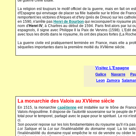
de guerre civile totale.
La religion est toujours le motif officiel de la guerre, mais en fait on es
d'Espagne qui envisage de placer sa fille Isabelle sur le trône de Franc
remportent les victoires d'Arques et d'Ivry (prés de Dreux) sur les cat
en 1590, n'arrête pas
Henri de Bourbon
qui recoonquiert le royaume place
nom d'
Henri IV
, à Chartres au début de 1594. Paris finit alors par lui
espagnols, il signe avec Philippe II la Paix de Vervins (1598). L'Edit de
avec tous les droits dans le royaume, ils ont des places fortes (La Rochel
La guerre civile est pratiquement terminée en France, mais elle a pr
séquelles importantes dans la première moitié du XVIIème siècle.
La monarchie des Valois au XVIème siècle
En 1515, la monarchie
capétienne
est installée sur le trône de Fran
Valois-Angoulême. Il dispose de l'autorité souveraine sur le peuple de Fr
total pour le temporel, partagé avec le pape pour le spirituel. Le roi n'es
ci.
Son pouvoir repose sur les lois fondamentales du royaume qu'il n'a pas l
Loi Salique
et la
Loi sur l'inaliènabilité du domaine royal
. La loi sal
l'inaliènabilité du domaine royal empêche le roi de vendre ou cèder le