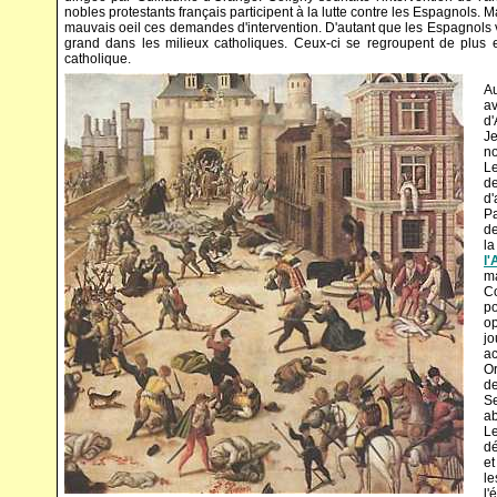
nobles protestants français participent à la lutte contre les Espagnols. Ma
mauvais oeil ces demandes d'intervention. D'autant que les Espagnols vie
grand dans les milieux catholiques. Ceux-ci se regroupent de plus e
catholique.
Au
av
d'
Je
no
Le
de
d'
Pa
de
la
l'
m
Co
po
op
jo
ac
Or
de
Se
ab
L
dé
et
le
l