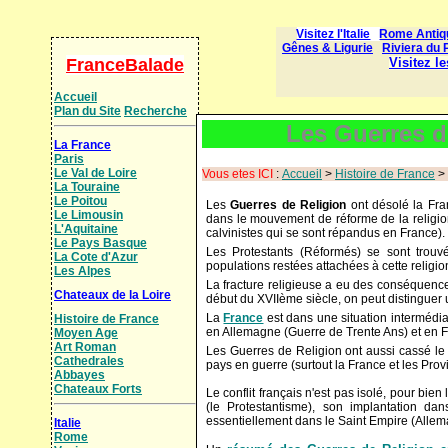
FranceBalade
Accueil
Plan du Site
Recherche
Les Guerres d
La France
Paris
Le Val de Loire
Vous etes ICI
:
Accueil
>
Histoire de France
>
La Touraine
Le Poitou
Les
Guerres de Religion
ont désolé la Fra
Le Limousin
dans le mouvement de réforme de la religion 
L'Aquitaine
calvinistes qui se sont répandus en France).
Le Pays Basque
Les Protestants (Réformés) se sont trouvé
La Cote d'Azur
populations restées attachées à cette religio
Les Alpes
La fracture religieuse a eu des conséquence
Chateaux de la Loire
début du XVIIème siècle, on peut distinguer
La
France
est dans une situation intermédia
Histoire de France
en Allemagne (Guerre de Trente Ans) et en Fr
Moyen Age
Art Roman
Les Guerres de Religion ont aussi cassé l
Cathedrales
pays en guerre (surtout la France et les Pro
Abbayes
Chateaux Forts
Le conflit français n'est pas isolé, pour bie
(le Protestantisme), son implantation da
essentiellement dans le Saint Empire (Alle
Italie
Rome