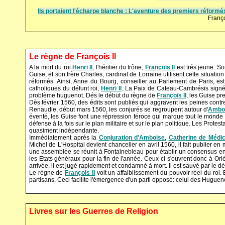
Ils portaient l'écharpe blanche : L'aventure des premiers réformés
Franç
Le règne de François II
A la mort du roi
Henri II
, l'héritier du trône,
François II
est trés jeune. S
Guise, et son frère Charles, cardinal de Lorraine utilisent cette situatio
réformés. Ainsi, Anne du Bourg, conseiller au Parlement de Paris, est 
catholiques du défunt roi,
Henri II
. La Paix de Cateau-Cambrésis signée
problème huguenot. Dés le début du règne de
François II
, les Guise p
Dès février 1560, des édits sont publiés qui aggravent les peines contr
Renaudie, début mars 1560, les conjurés se regroupent autour d'
Ambo
éventé, les Guise font une répression féroce qui marque tout le monde e
défense à la fois sur le plan militaire et sur le plan politique. Les Prot
quasiment indépendante.
Immédiatement aprés la
Conjuration d'Amboise
,
Catherine de Médic
Michel de L'Hospital devient chancelier en avril 1560, il fait publier en
une assemblée se réunit à Fontainebleau pour établir un consensus entr
les Etats généraux pour la fin de l'année. Ceux-ci s'ouvrent donc à 
arrivée, il est jugé rapidement et condamné à mort. Il est sauvé par le d
Le règne de
François II
voit un affaiblissement du pouvoir réel du roi.
partisans. Ceci facilite l'émergence d'un parti opposé: celui des Huguen
Livres sur les Guerres de Religion