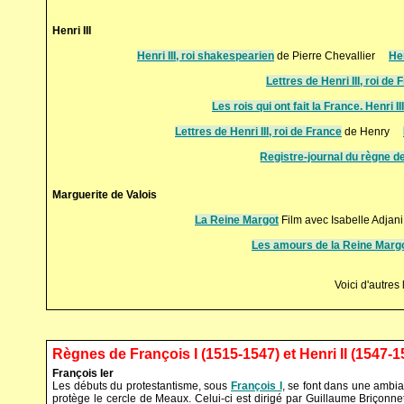
Henri III
Henri III, roi shakespearien
de Pierre Chevallier
Hen
Lettres de Henri III, roi d
Les rois qui ont fait la France. Henri I
Lettres de Henri III, roi de France
de Henry
Registre-journal du règne de
Marguerite de Valois
La Reine Margot
Film avec Isabelle Adj
Les amours de la Reine Margo
Voici d'autres 
Règnes de François I (1515-1547) et Henri II (1547-1
François Ier
Les débuts du protestantisme, sous
François I
, se font dans une ambia
protège le cercle de Meaux. Celui-ci est dirigé par Guillaume Briçonne