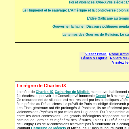
Foi et violences XVIe-XVIIe siècle : 
Le Huguenot et le sauvage: L'Amérique et la controverse colonia
L'idée Gallicane au temps
Gouverner la haine : Discours politiques penda
Le temps des Guerres de Religion: Le c
Le règne de Charles IX
La mère de
Charles IX
,
Catherine de Médicis
manoeuvre habilement et 
fait écartés du pouvoir. Le Conseil privé innocente
Condé
le 8 mars et
A
Ce retournement de situation est mal ressenti par les catholiques zélés
à un prêche au Pré au clercs. Le prévôt de Paris est obligé d'intervenir 
Les Etats généraux ont été prolongés à Pontoise, ils ne résolvent pas 
violences des
Papistes
et par celles des Huguenots. Du 9 septembre au
entre les deux confessions. Les grands théologiens s'opposent sur 
cardinal de Lorraine et le général des Jésuites, Lainez. Du côté des P
de Coligny. Les deux confessions n'arrivent pas à s'entendre et le collo
Pourtant
Catherine de Médicis
et Michel de L'Hospital poursuivent leur