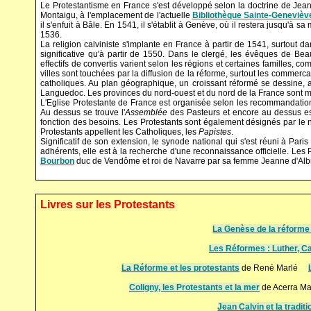
Le Protestantisme en France s'est développé selon la doctrine de Jean
Montaigu, à l'emplacement de l'actuelle
Bibliothèque Sainte-Genevièv
il s'enfuit à Bâle. En 1541, il s'établit à Genève, où il restera jusqu'à sa
1536.
La religion calviniste s'implante en France à partir de 1541, surtout da
significative qu'à partir de 1550. Dans le clergé, les évêques de Be
effectifs de convertis varient selon les régions et certaines familles, c
villes sont touchées par la diffusion de la réforme, surtout les commerca
catholiques. Au plan géographique, un croissant réformé se dessine, 
Languedoc. Les provinces du nord-ouest et du nord de la France sont 
L'Eglise Protestante de France est organisée selon les recommandations
Au dessus se trouve l'
Assemblée
des Pasteurs et encore au dessus es
fonction des besoins. Les Protestants sont également désignés par l
Protestants appellent les Catholiques, les
Papistes
.
Significatif de son extension, le synode national qui s'est réuni à Pari
adhérents, elle est à la recherche d'une reconnaissance officielle. Les 
Bourbon
duc de Vendôme et roi de Navarre par sa femme Jeanne d'Albre
Livres sur les Protestants
La Genèse de la réforme
Les Réformes : Luther, Ca
La Réforme et les protestants
de René Marlé
Coligny, les Protestants et la mer
de Acerra M
Jean Calvin et la tradit