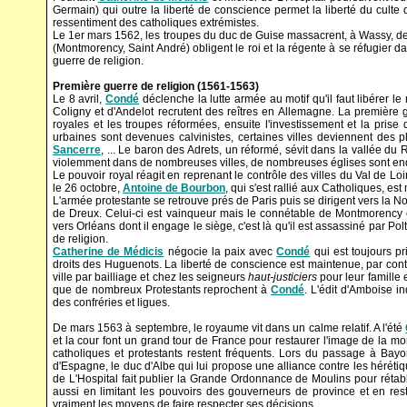
Germain) qui outre la liberté de conscience permet la liberté du culte 
ressentiment des catholiques extrémistes.
Le 1er mars 1562, les troupes du duc de Guise massacrent, à Wassy, des
(Montmorency, Saint André) obligent le roi et la régente à se réfugier 
guerre de religion.
Première guerre de religion (1561-1563)
Le 8 avril,
Condé
déclenche la lutte armée au motif qu'il faut libérer l
Coligny et d'Andelot recrutent des reîtres en Allemagne. La première 
royales et les troupes réformées, ensuite l'investissement et la prise
urbaines sont devenues calvinistes, certaines villes deviennent des
Sancerre
, ... Le baron des Adrets, un réformé, sévit dans la vallée d
violemment dans de nombreuses villes, de nombreuses églises sont 
Le pouvoir royal réagit en reprenant le contrôle des villes du Val de Lo
le 26 octobre,
Antoine de Bourbon
, qui s'est rallié aux Catholiques, est
L'armée protestante se retrouve prés de Paris puis se dirigent vers la 
de Dreux. Celui-ci est vainqueur mais le connétable de Montmorency 
vers Orléans dont il engage le siège, c'est là qu'il est assassiné par P
de religion.
Catherine de Médicis
négocie la paix avec
Condé
qui est toujours pri
droits des Huguenots. La liberté de conscience est maintenue, par contre
ville par bailliage et chez les seigneurs
haut-justiciers
pour leur famille e
que de nombreux Protestants reprochent à
Condé
. L'édit d'Amboise i
des confréries et ligues.
De mars 1563 à septembre, le royaume vit dans un calme relatif. A l'été
et la cour font un grand tour de France pour restaurer l'image de la mo
catholiques et protestants restent fréquents. Lors du passage à Bayon
d'Espagne, le duc d'Albe qui lui propose une alliance contre les héréti
de L'Hospital fait publier la Grande Ordonnance de Moulins pour rétablir
aussi en limitant les pouvoirs des gouverneurs de province et en res
vraiment les moyens de faire respecter ses décisions.