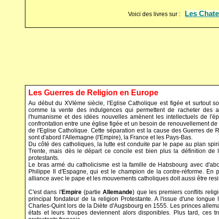
Les Chate
Voici des livres sur :
Les Guerres de Religion en Europe
Au début du XVIème siècle, l'Eglise Catholique est figée et surtout s
comme la vente des indulgences qui permettent de racheter des 
l'humanisme et des idées nouvelles amènent les intellectuels de l'épo
confrontation entre une église figée et un besoin de renouvellement de 
de l'Eglise Catholique. Cette séparation est la cause des Guerres de R
sont d'abord l'Allemagne (l'Empire), la France et les Pays-Bas.
Du côté des catholiques, la lutte est conduite par le pape au plan spir
Trente, mais dès le départ ce concile est bien plus la définition de 
protestants.
Le bras armé du catholicisme est la famille de Habsbourg avec d'abo
Philippe II d'Espagne, qui est le champion de la contre-réforme. En pr
alliance avec le pape et les mouvements catholiques doit aussi être resi
C'est dans l'
Empire
(partie
Allemande
) que les premiers conflits reli
principal fondateur de la religion Protestante. A l'issue d'une longue 
Charles-Quint lors de la Diète d'Augsbourg en 1555. Les princes allemand
états et leurs troupes deviennent alors disponibles. Plus tard, ces t