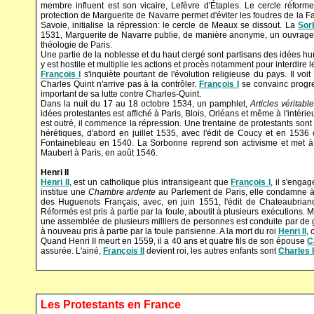
membre influent est son vicaire, Lefèvre d'Étaples. Le cercle réform
protection de Marguerite de Navarre permet d'éviter les foudres de la Fa
Savoie, initialise la répression: le cercle de Meaux se dissout. La
Sor
1531, Marguerite de Navarre publie, de manière anonyme, un ouvrag
théologie de Paris.
Une partie de la noblesse et du haut clergé sont partisans des idées hu
y est hostile et multiplie les actions et procès notamment pour interdire le
François I
s'inquiète pourtant de l'évolution religieuse du pays. Il vo
Charles Quint n'arrive pas à la contrôler.
François I
se convainc progres
important de sa lutte contre Charles-Quint.
Dans la nuit du 17 au 18 octobre 1534, un pamphlet,
Articles véritab
idées protestantes est affiché à Paris, Blois, Orléans et même à l'intér
est outré, il commence la répression. Une trentaine de protestants sont b
hérétiques, d'abord en juillet 1535, avec l'édit de Coucy et en 1536 
Fontainebleau en 1540. La Sorbonne reprend son activisme et met à l
Maubert à Paris, en août 1546.
Henri II
Henri II
, est un catholique plus intransigeant que
François I
, il s'enga
institue une
Chambre ardente
au Parlement de Paris, elle condamne à 
des Huguenots Français, avec, en juin 1551, l'édit de Chateaubria
Réformés est pris à partie par la foule, aboutit à plusieurs exécutions. M
une assemblée de plusieurs milliers de personnes est conduite par de
à nouveau pris à partie par la foule parisienne. A la mort du roi
Henri II
, 
Quand Henri II meurt en 1559, il a 40 ans et quatre fils de son épouse
C
assurée. L'ainé,
François II
devient roi, les autres enfants sont
Charles 
Les Protestants en France