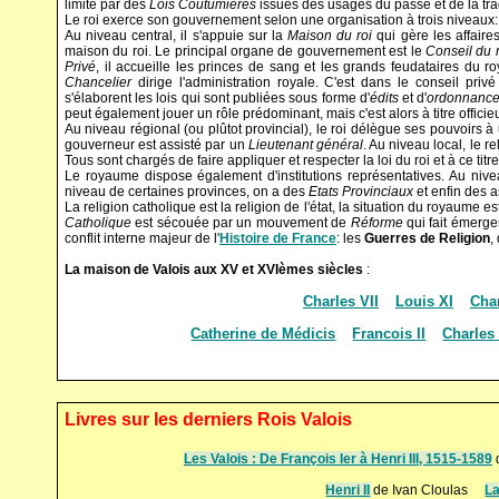
limité par des
Lois Coutumières
issues des usages du passé et de la trad
Le roi exerce son gouvernement selon une organisation à trois niveaux: ce
Au niveau central, il s'appuie sur la
Maison du roi
qui gère les affaire
maison du roi. Le principal organe de gouvernement est le
Conseil du r
Privé
, il accueille les princes de sang et les grands feudataires du r
Chancelier
dirige l'administration royale. C'est dans le conseil pri
s'élaborent les lois qui sont publiées sous forme d'
édits
et d'
ordonnanc
peut également jouer un rôle prédominant, mais c'est alors à titre officie
Au niveau régional (ou plûtot provincial), le roi délègue ses pouvoirs à
gouverneur est assisté par un
Lieutenant général
. Au niveau local, le r
Tous sont chargés de faire appliquer et respecter la loi du roi et à ce titre
Le royaume dispose également d'institutions représentatives. Au nive
niveau de certaines provinces, on a des
Etats Provinciaux
et enfin des a
La religion catholique est la religion de l'état, la situation du royaume e
Catholique
est sécouée par un mouvement de
Réforme
qui fait émerge
conflit interne majeur de l'
Histoire de France
: les
Guerres de Religion
,
La maison de Valois aux XV et XVIèmes siècles
:
Charles VII
Louis XI
Char
Catherine de Médicis
Francois II
Charles
Livres sur les derniers Rois Valois
Les Valois : De François Ier à Henri III, 1515-1589
Henri II
de Ivan Cloulas
La