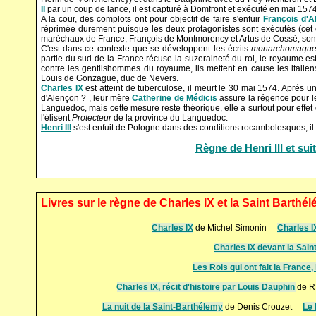
II
par un coup de lance, il est capturé à Domfront et exécuté en mai 1574
A la cour, des complots ont pour objectif de faire s'enfuir
François d'A
réprimée durement puisque les deux protagonistes sont exécutés (cet
maréchaux de France, François de Montmorency et Artus de Cossé, sont
C'est dans ce contexte que se développent les écrits
monarchomaque
partie du sud de la France récuse la suzeraineté du roi, le royaume est
contre les gentilshommes du royaume, ils mettent en cause les italien
Louis de Gonzague, duc de Nevers.
Charles IX
est atteint de tuberculose, il meurt le 30 mai 1574. Aprés u
d'Alençon ? , leur mère
Catherine de Médicis
assure la régence pour l
Languedoc, mais cette mesure reste théorique, elle a surtout pour effet d
l'élisent
Protecteur
de la province du Languedoc.
Henri III
s'est enfuit de Pologne dans des conditions rocambolesques, il r
Règne de Henri III et sui
Livres sur le règne de Charles IX et la Saint Barthé
Charles IX
de Michel Simonin
Charles I
Charles IX devant la Sai
Les Rois qui ont fait la France,
Charles IX, récit d'histoire par Louis Dauphin
de 
La nuit de la Saint-Barthélemy
de Denis Crouzet
Le 