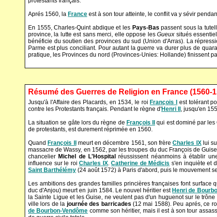
protestants français.
Aprés 1560, la
France
est à son tour atteinte, le conflit va y sévir penda
En 1555, Charles-Quint abdique et les
Pays-Bas
passent sous la tutell
province, la lutte est sans merci, elle oppose les
Gueux
situés essentie
bénéficie du soutien des provinces du sud (Union d'Arras). La répressi
Parme est plus conciliant. Pour autant la guerre va durer plus de quar
pratique, les Provinces du nord (Provinces-Unies: Hollande) finissent pa
Résumé des Guerres de Religion en France (1560-1
Jusqu'à l'Affaire des Placards, en 1534, le roi
François I
est tolérant p
contre les Protestants français. Pendant le règne d'
Henri II
, jusqu'en 155
La situation se gâte lors du règne de
François II
qui est dominé par les
de protestants, est durement réprimée en 1560.
Quand
François II
meurt en décembre 1561, son frère
Charles IX
lui s
massacre de Wassy, en 1562, par les troupes du duc François de Guise, f
chancelier
Michel de L'Hospital
réussissent néanmoins à établir une 
influence sur le roi
Charles IX
.
Catherine de Médicis
s'en inquiète et 
Saint Barthélémy
(24 août 1572) à Paris d'abord, puis le mouvement se
Les ambitions des grandes familles princières françaises font surface
duc d'Anjou) meurt en juin 1584. Le nouvel héritier est
Henri de Bourb
la Sainte Ligue et les Guise, ne veulent pas d'un huguenot sur le trône 
ville lors de la
journée des barricades
(12 mai 1588). Peu aprés, ce roi
de Bourbon-Vendôme
comme son héritier, mais il est à son tour assa