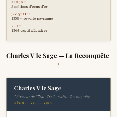
RANÇON
3 millions d'écus d'or
JACQUERIE
1358 — révolte paysanne
MORT
1364, captif à Londres
Charles V le Sage — La Reconquête
✦
Charles V le Sage
Bâtisseur de l'État · Du Guesclin · Reconquête
Règne : 1364 – 1380