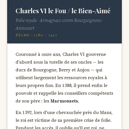
Charles VI le Fou / le Bien-Aimé
Folie royale · Armagnacs contre Bourguignons ·
Azincourt
Règne : 1380 – 1422
Couronné à onze ans, Charles VI gouverne
d'abord sous la tutelle de ses oncles — les
ducs de Bourgogne, Berry et Anjou — qui
utilisent largement les ressources royales à
leurs propres fins. En 1388, il prend enfin le
pouvoir et rappelle les conseillers compétents
de son père : les
Marmousets
.
En 1392, lors d'une chevauchée près du Mans,
le roi est victime de sa première crise de folie.
Pendant les accès, il oublie qu'il est roi, ne