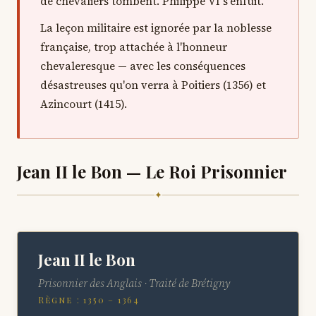
de chevaliers tombent. Philippe VI s'enfuit.
La leçon militaire est ignorée par la noblesse
française, trop attachée à l'honneur
chevaleresque — avec les conséquences
désastreuses qu'on verra à Poitiers (1356) et
Azincourt (1415).
Jean II le Bon — Le Roi Prisonnier
✦
Jean II le Bon
Prisonnier des Anglais · Traité de Brétigny
Règne : 1350 – 1364