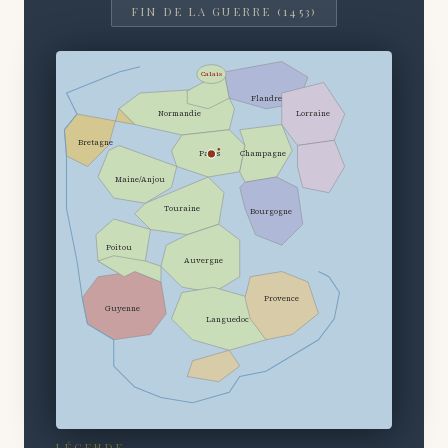
FIN DE LA GUERRE (1453)
Calais
Flandre
Normandie
Lorraine
Bretagne
●
Paris
Champagne
Maine/Anjou
Touraine
Bourgogne
Poitou
Auvergne
Provence
Guyenne
Languedoc
LÉGENDE