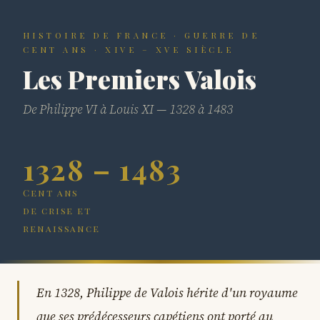
HISTOIRE DE FRANCE · GUERRE DE
CENT ANS · XIVE – XVE SIÈCLE
Les Premiers Valois
De Philippe VI à Louis XI — 1328 à 1483
1328 – 1483
Cent ans
de crise et
renaissance
En 1328, Philippe de Valois hérite d'un royaume
que ses prédécesseurs capétiens ont porté au