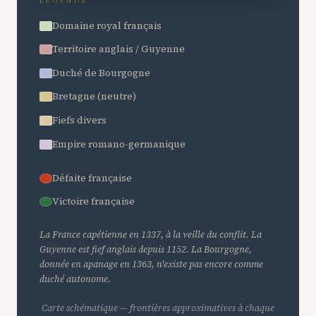
Domaine royal français
Territoire anglais / Guyenne
Duché de Bourgogne
Bretagne (neutre)
Fiefs divers
Empire romano-germanique
Défaite française
Victoire française
La France capétienne en 1337, à la veille du conflit. La
Guyenne est fief anglais depuis 1152. La Bourgogne,
donnée en apanage en 1363, n'existe pas encore comme
duché autonome.
Carte schématique — frontières approximatives à chaque