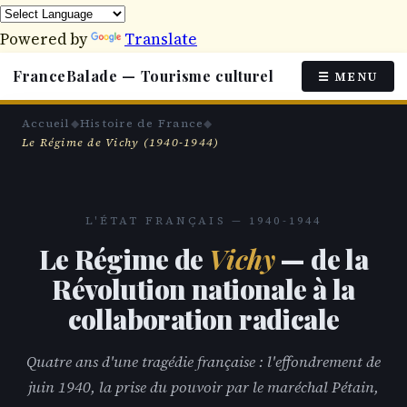
Powered by
Translate
FranceBalade — Tourisme culturel
☰ MENU
Accueil
◆
Histoire de France
◆
LES ACTEURS
LE RÉGIME
Le Régime de Vichy (1940-1944)
Philippe Pétain
La Révolution nationale
Pierre Laval
L'antisémitisme d'état
Amiral Darlan
L'Empire et l'Algérie
L'ÉTAT FRANÇAIS — 1940-1944
Joseph Darnand
La Milice française
Le Régime de
Vichy
— de la
R. Bousquet
Révolution nationale à la
TOURNANTS
HISTOIRE
collaboration radicale
Armistice 1940
Le Moyen Âge
Quatre ans d'une tragédie française : l'effondrement de
Montoire 1940
Histoire de France
juin 1940, la prise du pouvoir par le maréchal Pétain,
Opération Torch 1942
Paris