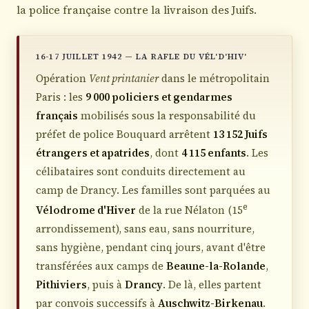
la police française contre la livraison des Juifs.
16-17 JUILLET 1942 — LA RAFLE DU VÉL'D'HIV'
Opération
Vent printanier
dans le métropolitain
Paris : les
9 000 policiers et gendarmes
français
mobilisés sous la responsabilité du
préfet de police Bouquard arrêtent
13 152 Juifs
étrangers et apatrides
, dont
4 115 enfants
. Les
célibataires sont conduits directement au
camp de Drancy. Les familles sont parquées au
e
Vélodrome d'Hiver
de la rue Nélaton (15
arrondissement), sans eau, sans nourriture,
sans hygiène, pendant cinq jours, avant d'être
transférées aux camps de
Beaune-la-Rolande
,
Pithiviers
, puis à
Drancy
. De là, elles partent
par convois successifs à
Auschwitz-Birkenau
.