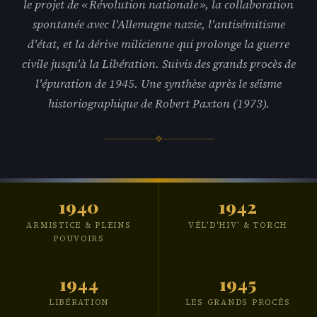
le projet de « Révolution nationale », la collaboration
6 juin 1944
Votre avis
spontanée avec l'Allemagne nazie, l'antisémitisme
épuration 1945
d'état, et la dérive milicienne qui prolonge la guerre
civile jusqu'à la Libération. Suivis des grands procès de
l'épuration de 1945. Une synthèse après le séisme
historiographique de Robert Paxton (1973).
❖
1940
1942
ARMISTICE & PLEINS
VÉL'D'HIV' & TORCH
POUVOIRS
1944
1945
LIBÉRATION
LES GRANDS PROCÈS