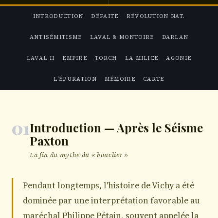
INTRODUCTION
DÉFAITE
RÉVOLUTION NAT.
ANTISÉMITISME
LAVAL & MONTOIRE
DARLAN
LAVAL II
EMPIRE
TORCH
LA MILICE
AGONIE
L'ÉPURATION
MÉMOIRE
CARTE
01
Introduction — Après le Séisme
Paxton
La fin du mythe du « bouclier »
Pendant longtemps, l'histoire de Vichy a été
dominée par une interprétation favorable au
maréchal Philippe Pétain, souvent appelée la