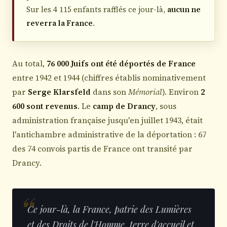
Sur les 4 115 enfants rafflés ce jour-là,
aucun ne
reverra la France
.
Au total,
76 000 Juifs ont été déportés de France
entre 1942 et 1944 (chiffres établis nominativement
par
Serge Klarsfeld
dans son
Mémorial
). Environ
2
600 sont revenus
. Le
camp de Drancy
, sous
administration française jusqu'en juillet 1943, était
l'antichambre administrative de la déportation : 67
des 74 convois partis de France ont transité par
Drancy.
Ce jour-là, la France, patrie des Lumières
et des Droits de l'Homme, terre d'accueil et